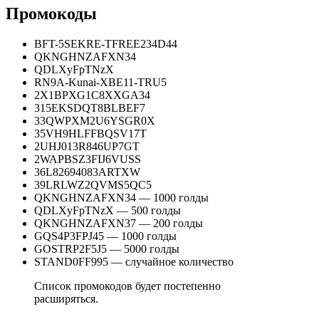
Промокоды
BFT-5SEKRE-TFREE234D44
QKNGHNZAFXN34
QDLXyFpTNzX
RN9A-Kunai-XBE11-TRU5
2X1BPXG1C8XXGA34
315EKSDQT8BLBEF7
33QWPXM2U6YSGR0X
35VH9HLFFBQSV17T
2UHJ013R846UP7GT
2WAPBSZ3FIJ6VUSS
36L82694083ARTXW
39LRLWZ2QVMS5QC5
QKNGHNZAFXN34 — 1000 голды
QDLXyFpTNzX — 500 голды
QKNGHNZAFXN37 — 200 голды
GQS4P3FPJ45 — 1000 голды
GOSTRP2F5J5 — 5000 голды
STAND0FF995 — случайное количество
Список промокодов будет постепенно
расширяться.