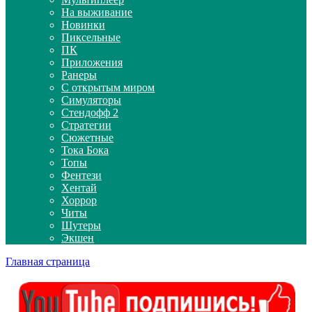
На выживание
Новинки
Пиксельные
ПК
Приложения
Ранеры
С открытым миром
Симуляторы
Стендофф 2
Стратегии
Сюжетные
Тока Бока
Топы
Фентези
Хентай
Хоррор
Читы
Шутеры
Экшен
Главная страница