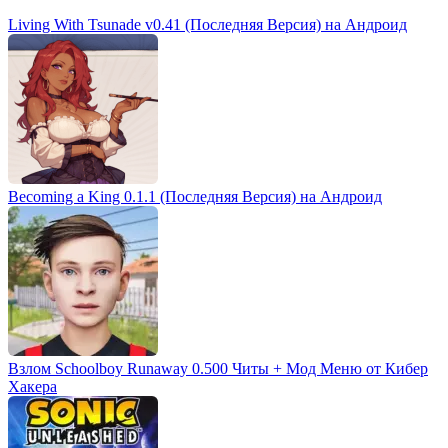
Living With Tsunade v0.41 (Последняя Версия) на Андроид
Becoming a King 0.1.1 (Последняя Версия) на Андроид
Взлом Schoolboy Runaway 0.500 Читы + Мод Меню от Кибер
Хакера