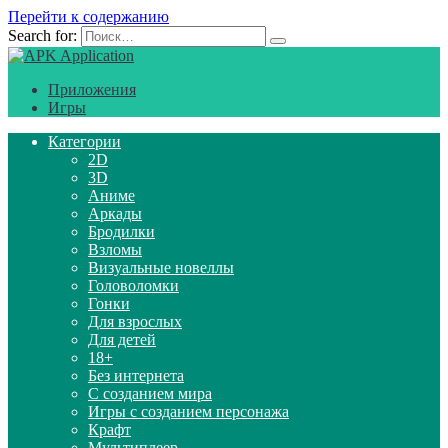
Перейти к содержанию
Search for:
Приложения
Игры
Категории
2D
3D
Аниме
Аркады
Бродилки
Взломы
Визуальные новеллы
Головоломки
Гонки
Для взрослых
Для детей
18+
Без интернета
С созданием мира
Игры с созданием персонажа
Крафт
Мультиплеер