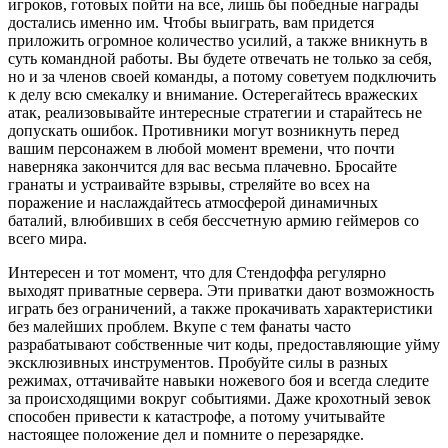
игроков, готовых пойти на все, лишь бы победные награды
достались именно им. Чтобы выиграть, вам придется
приложить огромное количество усилий, а также вникнуть в
суть командной работы. Вы будете отвечать не только за себя,
но и за членов своей команды, а потому советуем подключить
к делу всю смекалку и внимание. Остерегайтесь вражеских
атак, реализовывайте интересные стратегии и старайтесь не
допускать ошибок. Противники могут возникнуть перед
вашим персонажем в любой момент времени, что почти
наверняка закончится для вас весьма плачевно. Бросайте
гранаты и устраивайте взрывы, стреляйте во всех на
поражение и наслаждайтесь атмосферой динамичных
баталий, влюбивших в себя бессчетную армию геймеров со
всего мира.
Интересен и тот момент, что для Стендоффа регулярно
выходят приватные сервера. Эти приватки дают возможность
играть без ограничений, а также прокачивать характеристики
без малейших проблем. Вкупе с тем фанаты часто
разрабатывают собственные чит коды, предоставляющие уйму
эксклюзивных инструментов. Пробуйте силы в разных
режимах, оттачивайте навыки ножевого боя и всегда следите
за происходящими вокруг событиями. Даже крохотный зевок
способен привести к катастрофе, а потому учитывайте
настоящее положение дел и помните о перезарядке.