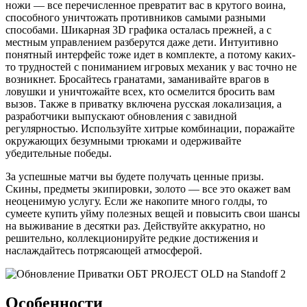
ножи — все перечисленное превратит вас в крутого воина,
способного уничтожать противников самыми разными
способами. Шикарная 3D графика осталась прежней, а с
местным управлением разберутся даже дети. Интуитивно
понятный интерфейс тоже идет в комплекте, а потому каких-
то трудностей с пониманием игровых механик у вас точно не
возникнет. Бросайтесь гранатами, заманивайте врагов в
ловушки и уничтожайте всех, кто осмелится бросить вам
вызов. Также в приватку включена русская локализация, а
разработчики выпускают обновления с завидной
регулярностью. Используйте хитрые комбинации, поражайте
окружающих безумными трюками и одерживайте
убедительные победы.
За успешные матчи вы будете получать ценные призы.
Скины, предметы экипировки, золото — все это окажет вам
неоценимую услугу. Если же накопите много голды, то
сумеете купить уйму полезных вещей и повысить свои шансы
на выживание в десятки раз. Действуйте аккуратно, но
решительно, коллекционируйте редкие достижения и
наслаждайтесь потрясающей атмосферой.
Особенности