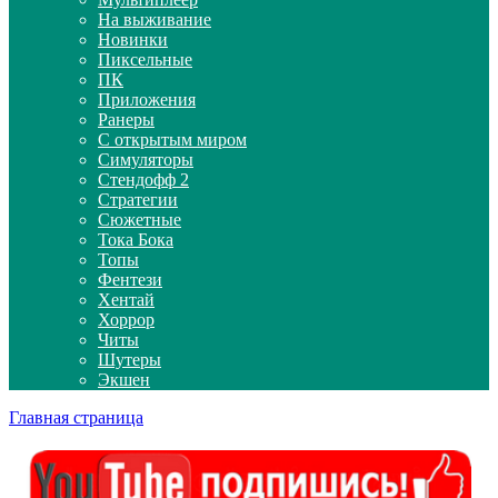
На выживание
Новинки
Пиксельные
ПК
Приложения
Ранеры
С открытым миром
Симуляторы
Стендофф 2
Стратегии
Сюжетные
Тока Бока
Топы
Фентези
Хентай
Хоррор
Читы
Шутеры
Экшен
Главная страница