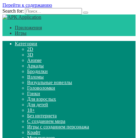
Перейти к содержанию
Search for:
Приложения
Игры
Категории
2D
3D
Аниме
Аркады
Бродилки
Взломы
Визуальные новеллы
Головоломки
Гонки
Для взрослых
Для детей
18+
Без интернета
С созданием мира
Игры с созданием персонажа
Крафт
Мультиплеер