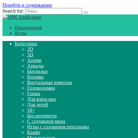
Перейти к содержанию
Search for:
Приложения
Игры
Категории
2D
3D
Аниме
Аркады
Бродилки
Взломы
Визуальные новеллы
Головоломки
Гонки
Для взрослых
Для детей
18+
Без интернета
С созданием мира
Игры с созданием персонажа
Крафт
Мультиплеер