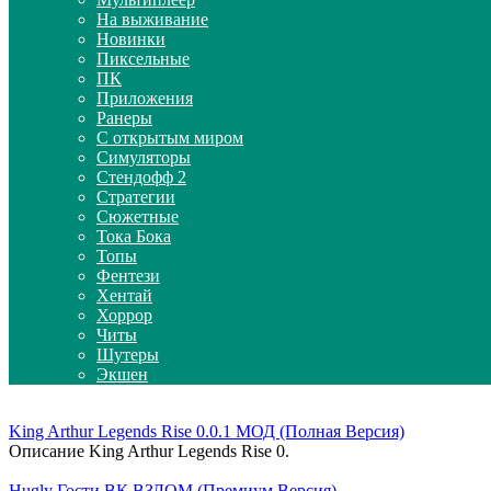
На выживание
Новинки
Пиксельные
ПК
Приложения
Ранеры
С открытым миром
Симуляторы
Стендофф 2
Стратегии
Сюжетные
Тока Бока
Топы
Фентези
Хентай
Хоррор
Читы
Шутеры
Экшен
King Arthur Legends Rise 0.0.1 МОД (Полная Версия)
Описание King Arthur Legends Rise 0.
Hugly Гости ВК ВЗЛОМ (Премиум Версия)