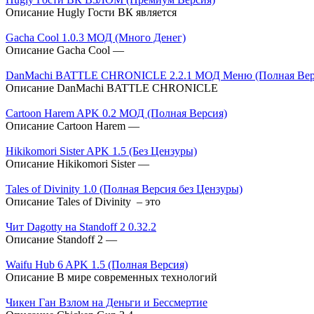
Описание Hugly Гости ВК является
Gacha Cool 1.0.3 МОД (Много Денег)
Описание Gacha Cool —
DanMachi BATTLE CHRONICLE 2.2.1 МОД Меню (Полная Верс
Описание DanMachi BATTLE CHRONICLE
Cartoon Harem APK 0.2 МОД (Полная Версия)
Описание Cartoon Harem —
Hikikomori Sister APK 1.5 (Без Цензуры)
Описание Hikikomori Sister —
Tales of Divinity 1.0 (Полная Версия без Цензуры)
Описание Tales of Divinity – это
Чит Dagotty на Standoff 2 0.32.2
Описание Standoff 2 —
Waifu Hub 6 APK 1.5 (Полная Версия)
Описание В мире современных технологий
Чикен Ган Взлом на Деньги и Бессмертие