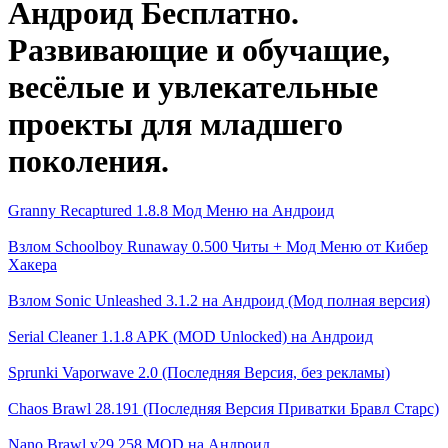
Андроид Бесплатно.
Развивающие и обучащие,
весёлые и увлекательные
проекты для младшего
поколения.
Granny Recaptured 1.8.8 Мод Меню на Андроид
Взлом Schoolboy Runaway 0.500 Читы + Мод Меню от Кибер
Хакера
Взлом Sonic Unleashed 3.1.2 на Андроид (Мод полная версия)
Serial Cleaner 1.1.8 APK (MOD Unlocked) на Андроид
Sprunki Vaporwave 2.0 (Последняя Версия, без рекламы)
Chaos Brawl 28.191 (Последняя Версия Приватки Бравл Старс)
Nano Brawl v29.258 MOD на Андроид