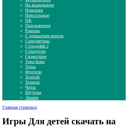
На выживание
Новинки
Пиксельные
ПК
Приложения
Ранеры
С открытым миром
Симуляторы
Стендофф 2
Стратегии
Сюжетные
Тока Бока
Топы
Фентези
Хентай
Хоррор
Читы
Шутеры
Экшен
Главная страница
Игры Для детей скачать на