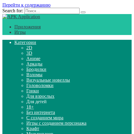
Перейти к содержанию
Search for:
Приложения
Игры
Категории
2D
3D
Аниме
Аркады
Бродилки
Взломы
Визуальные новеллы
Головоломки
Гонки
Для взрослых
Для детей
18+
Без интернета
С созданием мира
Игры с созданием персонажа
Крафт
Мультиплеер