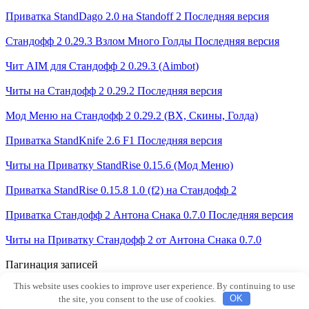
Приватка StandDago 2.0 на Standoff 2 Последняя версия
Стандофф 2 0.29.3 Взлом Много Голды Последняя версия
Чит AIM для Стандофф 2 0.29.3 (Aimbot)
Читы на Стандофф 2 0.29.2 Последняя версия
Мод Меню на Стандофф 2 0.29.2 (ВХ, Скины, Голда)
Приватка StandKnife 2.6 F1 Последняя версия
Читы на Приватку StandRise 0.15.6 (Мод Меню)
Приватка StandRise 0.15.8 1.0 (f2) на Стандофф 2
Приватка Стандофф 2 Антона Снака 0.7.0 Последняя версия
Читы на Приватку Стандофф 2 от Антона Снака 0.7.0
Пагинация записей
1
2
…
15
Далее
This website uses cookies to improve user experience. By continuing to use
© 2026 APK Application - Не официальный сайт
the site, you consent to the use of cookies.
OK