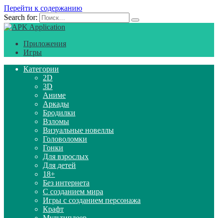
Перейти к содержанию
Search for:
Приложения
Игры
Категории
2D
3D
Аниме
Аркады
Бродилки
Взломы
Визуальные новеллы
Головоломки
Гонки
Для взрослых
Для детей
18+
Без интернета
С созданием мира
Игры с созданием персонажа
Крафт
Мультиплеер