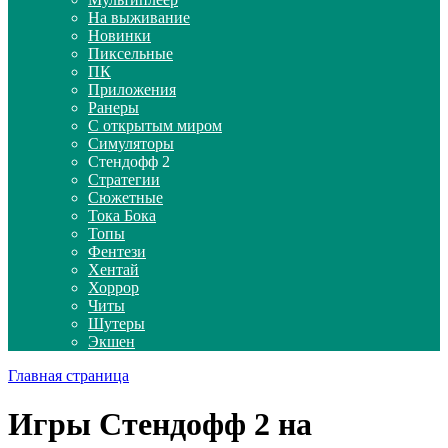
На выживание
Новинки
Пиксельные
ПК
Приложения
Ранеры
С открытым миром
Симуляторы
Стендофф 2
Стратегии
Сюжетные
Тока Бока
Топы
Фентези
Хентай
Хоррор
Читы
Шутеры
Экшен
Главная страница
Игры Стендофф 2 на