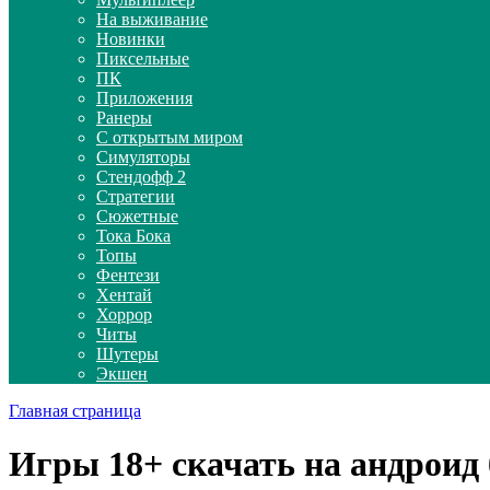
На выживание
Новинки
Пиксельные
ПК
Приложения
Ранеры
С открытым миром
Симуляторы
Стендофф 2
Стратегии
Сюжетные
Тока Бока
Топы
Фентези
Хентай
Хоррор
Читы
Шутеры
Экшен
Главная страница
Игры 18+ скачать на андроид 