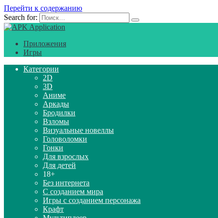
Перейти к содержанию
Search for:
Приложения
Игры
Категории
2D
3D
Аниме
Аркады
Бродилки
Взломы
Визуальные новеллы
Головоломки
Гонки
Для взрослых
Для детей
18+
Без интернета
С созданием мира
Игры с созданием персонажа
Крафт
Мультиплеер