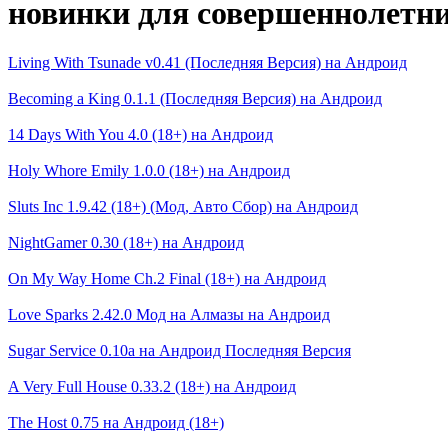
новинки для совершеннолетни
Living With Tsunade v0.41 (Последняя Версия) на Андроид
Becoming a King 0.1.1 (Последняя Версия) на Андроид
14 Days With You 4.0 (18+) на Андроид
Holy Whore Emily 1.0.0 (18+) на Андроид
Sluts Inc 1.9.42 (18+) (Мод, Авто Сбор) на Андроид
NightGamer 0.30 (18+) на Андроид
On My Way Home Ch.2 Final (18+) на Андроид
Love Sparks 2.42.0 Мод на Алмазы на Андроид
Sugar Service 0.10a на Андроид Последняя Версия
A Very Full House 0.33.2 (18+) на Андроид
The Host 0.75 на Андроид (18+)