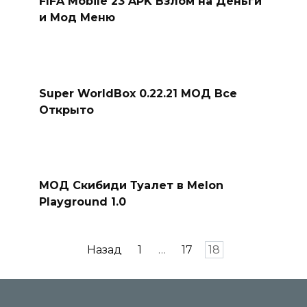
FIFA Mobile 23 APK Взлом на Деньги
и Мод Меню
Super WorldBox 0.22.21 МОД Все
Открыто
МОД Скибиди Туалет в Melon
Playground 1.0
Пагинация
Назад
1
…
17
18
записей