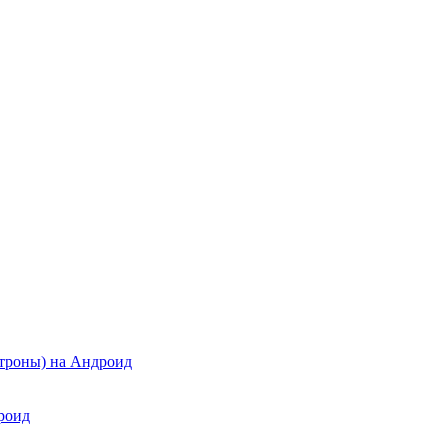
атроны) на Андроид
дроид