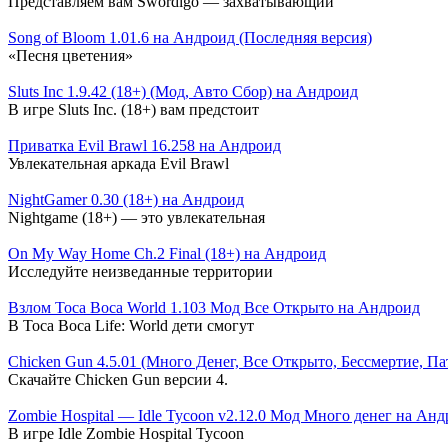
Представляем вам Swordigo — захватывающий
Song of Bloom 1.01.6 на Андроид (Последняя версия)
«Песня цветения»
Sluts Inc 1.9.42 (18+) (Мод, Авто Сбор) на Андроид
В игре Sluts Inc. (18+) вам предстоит
Приватка Evil Brawl 16.258 на Андроид
Увлекательная аркада Evil Brawl
NightGamer 0.30 (18+) на Андроид
Nightgame (18+) — это увлекательная
On My Way Home Ch.2 Final (18+) на Андроид
Исследуйте неизведанные территории
Взлом Toca Boca World 1.103 Мод Все Открыто на Андроид
В Toca Boca Life: World дети смогут
Chicken Gun 4.5.01 (Много Денег, Все Открыто, Бессмертие, П
Скачайте Chicken Gun версии 4.
Zombie Hospital — Idle Tycoon v2.12.0 Мод Много денег на Ан
В игре Idle Zombie Hospital Tycoon