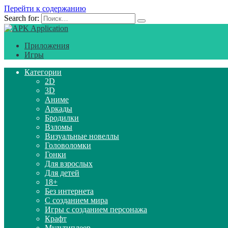
Перейти к содержанию
Search for:
Приложения
Игры
Категории
2D
3D
Аниме
Аркады
Бродилки
Взломы
Визуальные новеллы
Головоломки
Гонки
Для взрослых
Для детей
18+
Без интернета
С созданием мира
Игры с созданием персонажа
Крафт
Мультиплеер