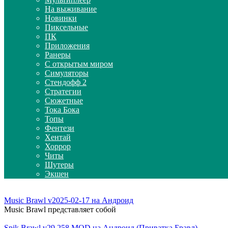
На выживание
Новинки
Пиксельные
ПК
Приложения
Ранеры
С открытым миром
Симуляторы
Стендофф 2
Стратегии
Сюжетные
Тока Бока
Топы
Фентези
Хентай
Хоррор
Читы
Шутеры
Экшен
Music Brawl v2025-02-17 на Андроид
Music Brawl представляет собой
Spik Brawl v29.258 MOD на Андроид (Приватка Бравл)