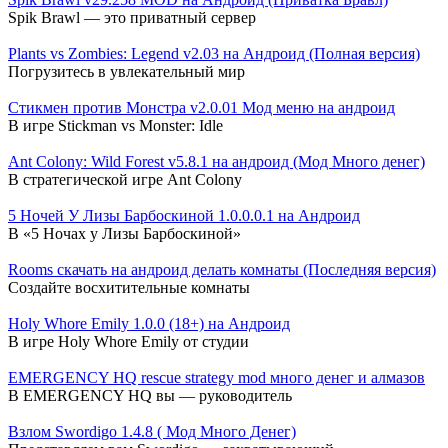
Spik Brawl — это приватный сервер
Plants vs Zombies: Legend v2.03 на Андроид (Полная версия)
Погрузитесь в увлекательный мир
Стикмен против Монстра v2.0.01 Мод меню на андроид
В игре Stickman vs Monster: Idle
Ant Colony: Wild Forest v5.8.1 на андроид (Мод Много денег)
В стратегической игре Ant Colony
5 Ночей У Лизы Барбоскиной 1.0.0.0.1 на Андроид
В «5 Ночах у Лизы Барбоскиной»
Rooms скачать на андроид делать комнаты (Последняя версия)
Создайте восхитительные комнаты
Holy Whore Emily 1.0.0 (18+) на Андроид
В игре Holy Whore Emily от студии
EMERGENCY HQ rescue strategy mod много денег и алмазов
В EMERGENCY HQ вы — руководитель
Взлом Swordigo 1.4.8 ( Мод Много Денег)