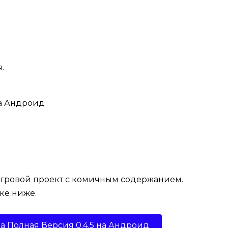
.
игровой проект с комичным содержанием.
ке ниже.
ба Полная Версия 0.4.5 на Андроид