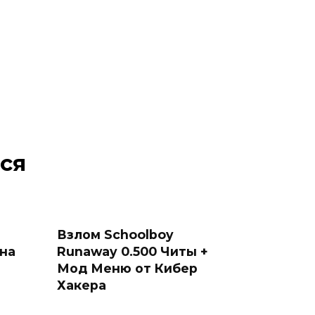
ся
Взлом Schoolboy
 на
Runaway 0.500 Читы +
Мод Меню от Кибер
Хакера