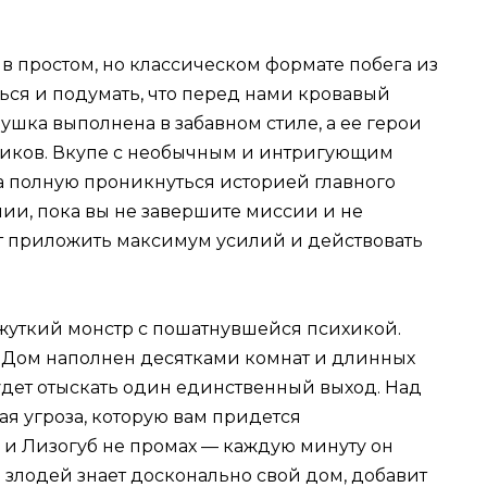
 в простом, но классическом формате побега из
ься и подумать, что перед нами кровавый
ушка выполнена в забавном стиле, а ее герои
тиков. Вкупе с необычным и интригующим
на полную проникнуться историей главного
нии, пока вы не завершите миссии и не
ит приложить максимум усилий и действовать
 жуткий монстр с пошатнувшейся психикой.
. Дом наполнен десятками комнат и длинных
удет отыскать один единственный выход. Над
я угроза, которую вам придется
 и Лизогуб не промах — каждую минуту он
то злодей знает досконально свой дом, добавит