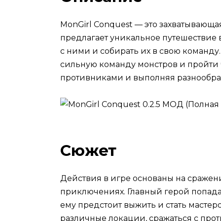
MonGirl Conquest — это захватывающая
предлагает уникальное путешествие 
с ними и собирать их в свою команду
сильную команду монстров и пройти 
противниками и выполняя разнообра
Сюжет
Действия в игре основаны на сражен
приключениях. Главный герой попада
ему предстоит выжить и стать мастер
различные локации, сражаться с прот