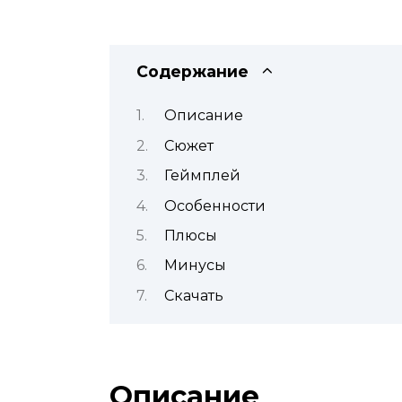
Содержание
Описание
Сюжет
Геймплей
Особенности
Плюсы
Минусы
Скачать
Описание