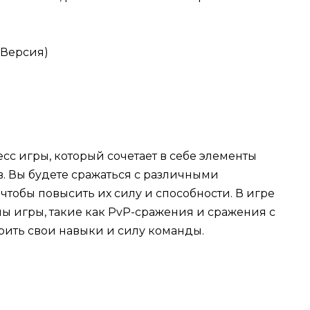
с игры, который сочетает в себе элементы
в. Вы будете сражаться с различными
чтобы повысить их силу и способности. В игре
ы игры, такие как PvP-сражения и сражения с
рить свои навыки и силу команды.