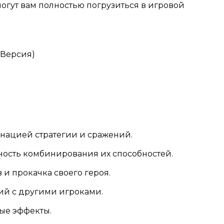
огут вам полностью погрузиться в игровой
нацией стратегии и сражений.
ность комбинирования их способностей.
и прокачка своего героя.
ий с другими игроками.
ые эффекты.