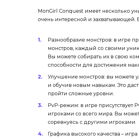
MonGirl Conquest имеет несколько ун
очень интересной и захватывающей. В
Разнообразие монстров: в игре п
монстров, каждый со своими уни
Вы можете собирать их в свою к
способности для достижения макс
Улучшение монстров: вы можете у
и обучив новым навыкам. Это даст
пройти сложные уровни.
PvP-режим: в игре присутствует 
игроками со всего мира. Вы може
соревнуясь с другими игроками.
Графика высокого качества – игр