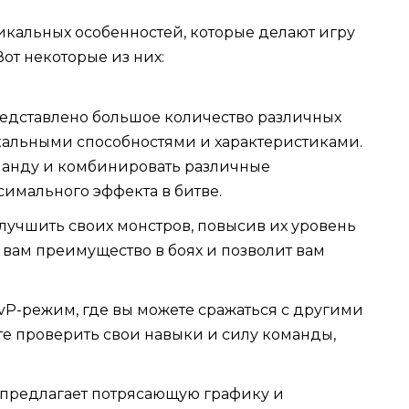
икальных особенностей, которые делают игру
от некоторые из них:
редставлено большое количество различных
кальными способностями и характеристиками.
оманду и комбинировать различные
имального эффекта в битве.
лучшить своих монстров, повысив их уровень
 вам преимущество в боях и позволит вам
PvP-режим, где вы можете сражаться с другими
те проверить свои навыки и силу команды,
а предлагает потрясающую графику и