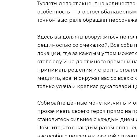
Туалеты делают акцент на количеств
особенность — это стрельба лазерным
точном выстреле обращает персонажа
Здесь вы должны вооружиться не то
решимостью со смекалкой. Все событ
локации, где за каждым углом может
отовсюду и не дают много времени н
принимать решения и строить страте
медлить, враги окружат вас со всех с
только удача и крепкая рука товарищ
Собирайте ценные монетки, чипы и оп
прокачивать своего героя прямо на п
становитесь сильнее с каждым днем 
Помните, что с каждым разом оппонент
вас особого подхода к каждой ситуац