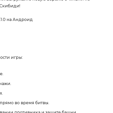
 Скибиди!
ости игры:
е.
нажи.
я.
прямо во время битвы.
вании противника и защите башни.