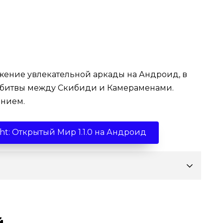
жение увлекательной аркады на Андроид, в
м битвы между Скибиди и Камераменами.
анием.
ight: Открытый Мир 1.1.0 на Андроид
й