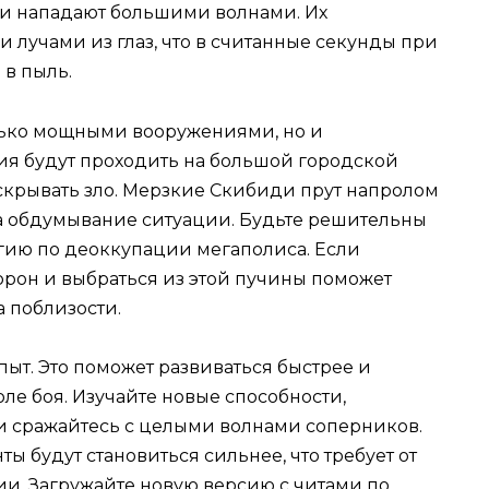
о и нападают большими волнами. Их
и лучами из глаз, что в считанные секунды при
 в пыль.
лько мощными вооружениями, но и
ия будут проходить на большой городской
 скрывать зло. Мерзкие Скибиди прут напролом
а обдумывание ситуации. Будьте решительны
гию по деоккупации мегаполиса. Если
торон и выбраться из этой пучины поможет
а поблизости.
ыт. Это поможет развиваться быстрее и
оле боя. Изучайте новые способности,
и сражайтесь с целыми волнами соперников.
ы будут становиться сильнее, что требует от
ии. Загружайте новую версию с читами по