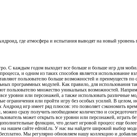
Андроид, где атмосфера и испытания выводят на новый уровень
ро. С каждым годом выходит все больше и больше игр для мобил
о процесса, и одним из таких способов является использование 
тавляют пользователю больше возможностей и преимуществ по 
ьных программных модулей. Как правило, для использования та
яют пользователю множество уникальных возможностей. Наприм
 все уровни или персонажей, а также использовать различные м
е ограничения или пройти игру без особых усилий. В целом, ис
 Андроид игр имеет ряд плюсов: это позволяет сэкономить врем
и, можно сразу получить необходимое количество и сосредоточит
ользователь может открыть все уровни или персонажей, играть 
дополнительные функции, что делает игровой процесс еще боле
 на нашем сайте edroid.ru. У нас вы найдете широкий выбор м
бесплатно. Мы регулярно обновляем нашу коллекцию и добавляем