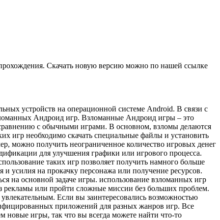
 прохождения. Скачать новую версию можно по нашей ссылке
ьных устройств на операционной системе Android. В связи с
взломанных Андроид игр. Взломанные Андроид игры – это
сравнению с обычными играми. В основном, взломы делаются
ких игр необходимо скачать специальные файлы и установить
ер, можно получить неограниченное количество игровых денег
одификации для улучшения графики или игрового процесса.
пользование таких игр позволяет получить намного больше
я и усилия на прокачку персонажа или получение ресурсов.
ься на основной задаче игры. использование взломанных игр
без рекламы или пройти сложные миссии без больших проблем.
е увлекательным. Если вы заинтересовались возможностью
одифицированных приложений для разных жанров игр. Все
 новые игры, так что вы всегда можете найти что-то