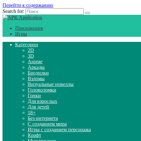
Перейти к содержанию
Search for:
Приложения
Игры
Категории
2D
3D
Аниме
Аркады
Бродилки
Взломы
Визуальные новеллы
Головоломки
Гонки
Для взрослых
Для детей
18+
Без интернета
С созданием мира
Игры с созданием персонажа
Крафт
Мультиплеер