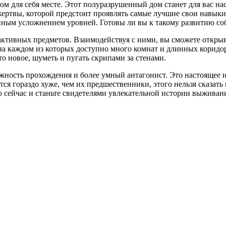
ом для себя месте. Этот полуразрушенный дом станет для вас на
 жертвы, которой предстоит проявлять самые лучшие свои навыки 
янным усложнением уровней. Готовы ли вы к такому развитию с
рактивных предметов. Взаимодействуя с ними, вы сможете открыв
, на каждом из которых доступно много комнат и длинных коридо
то новое, шуметь и пугать скрипами за стенами.
ность прохождения и более умный антагонист. Это настоящее и
тся гораздо хуже, чем их предшественники, этого нельзя сказать
сейчас и станьте свидетелями увлекательной истории выживани