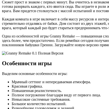
Сюжет прост и знаком с первых минут. Вы очнетесь в незнаком
готова разорвать каждого, кто явится сюда. Вы играете в роли
врага. Вам придется столкнуться с массой испытаний и посто
Каждая комната в игре включает в себя массу ресурсов и инте
стремительно отдаляясь от бабки. Дом состоит из двух этажей
врага, который каждый раз будет стараться предпринимать что-
Одна из особенностей игры Granny Remake — повышенная слож
здесь более, чем предостаточно. Если ремейки сегодня получаю
поклонников бабушки Гренни. Загружайте новую версию прямо 
Особенности игры
Выделим основные особенности игры:
Мрачный сеттинг и непередаваемая атмосфера.
Красивая графика.
Повышенная реалистичность.
Полное погружение благодаря виду от первого лица.
Невысокие системные требования.
Большое количество испытаний.
Разнообразие головоломок и заданий.