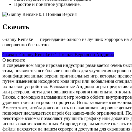
Простое и понятное управление.
Скачать
Granny Remake — переиздание одного из лучших хорроров на 
совершенно бесплатно.
Скачать Granny Remake 0.1 Полная Версия на Андроид
О контенте
В современном мире игровая индустрия развивается очень быст
этим, появляется все больше способов для улучшения игровог
модифицированные версии оригинальных игр, которые предос
путем изменения исходного кода игры или добавления специал
их на свое устройство. Взломанные Андроид игры предоставл
или ресурсов, читы для повышения уровня или опыта, открыть
Также, с помощью взломанных игр можно обойти внутриигровы
удовольствия от игрового процесса. Использование взломанных
Вместо того, чтобы долго играть и накапливать игровые деньг
позволяет наслаждаться игрой без каких-либо ограничений. П
некоторые взломы позволяют улучшить графику или добавить 
использования взломанных Андроид игр, вы можете скачать их
файлы находятся на нашем сервере и доступны для скачивания 