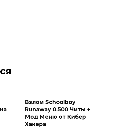
ся
Взлом Schoolboy
 на
Runaway 0.500 Читы +
Мод Меню от Кибер
Хакера