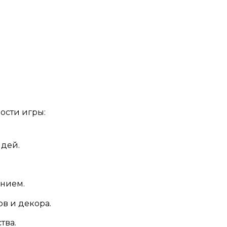
ости игры:
дей.
ением.
в и декора.
тва.