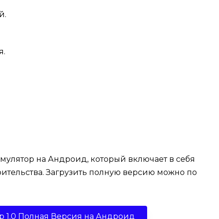
й.
я.
улятор на Андроид, который включает в себя
оительства. Загрузить полную версию можно по
.
p 1.0 Полная Версия на Андроид