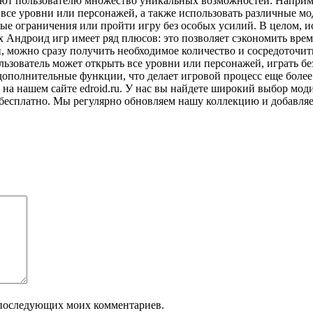
яют пользователю множество уникальных возможностей. Наприм
 все уровни или персонажей, а также использовать различные м
е ограничения или пройти игру без особых усилий. В целом, ис
 Андроид игр имеет ряд плюсов: это позволяет сэкономить врем
и, можно сразу получить необходимое количество и сосредоточит
ользователь может открыть все уровни или персонажей, играть 
дополнительные функции, что делает игровой процесс еще боле
 на нашем сайте edroid.ru. У нас вы найдете широкий выбор м
бесплатно. Мы регулярно обновляем нашу коллекцию и добавляем
ля последующих моих комментариев.