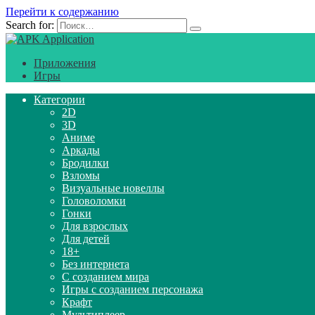
Перейти к содержанию
Search for:
Приложения
Игры
Категории
2D
3D
Аниме
Аркады
Бродилки
Взломы
Визуальные новеллы
Головоломки
Гонки
Для взрослых
Для детей
18+
Без интернета
С созданием мира
Игры с созданием персонажа
Крафт
Мультиплеер