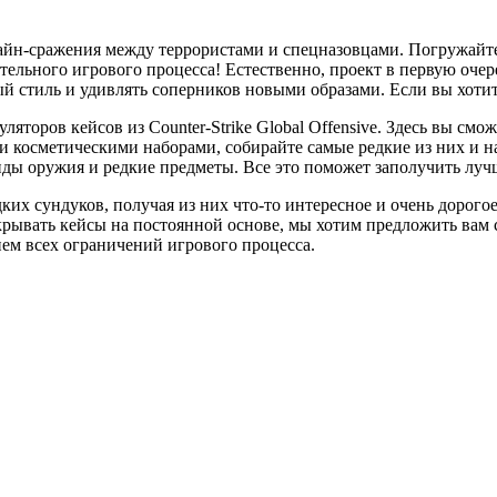
-сражения между террористами и спецназовцами. Погружайтесь
тельного игрового процесса! Естественно, проект в первую оче
 стиль и удивлять соперников новыми образами. Если вы хотите
торов кейсов из Counter-Strike Global Offensive. Здесь вы смо
косметическими наборами, собирайте самые редкие из них и на
ды оружия и редкие предметы. Все это поможет заполучить лучш
их сундуков, получая из них что-то интересное и очень дорогое
открывать кейсы на постоянной основе, мы хотим предложить вам
ем всех ограничений игрового процесса.