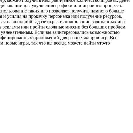
ер, можно получить неограниченное количество игровых денег
одификации для улучшения графики или игрового процесса.
пользование таких игр позволяет получить намного больше
я и усилия на прокачку персонажа или получение ресурсов.
ься на основной задаче игры. использование взломанных игр
без рекламы или пройти сложные миссии без больших проблем.
е увлекательным. Если вы заинтересовались возможностью
одифицированных приложений для разных жанров игр. Все
 новые игры, так что вы всегда можете найти что-то