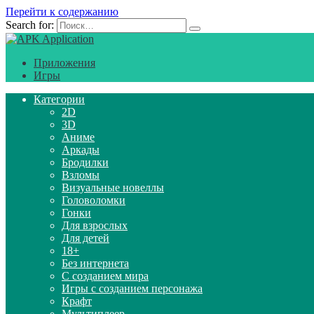
Перейти к содержанию
Search for:
Приложения
Игры
Категории
2D
3D
Аниме
Аркады
Бродилки
Взломы
Визуальные новеллы
Головоломки
Гонки
Для взрослых
Для детей
18+
Без интернета
С созданием мира
Игры с созданием персонажа
Крафт
Мультиплеер