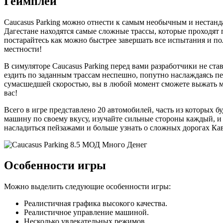
Геймплей
Caucasus Parking можно отнести к самым необычным и нестанд
Дагестане находятся самые сложные трассы, которые проходят п
постарайтесь как можно быстрее завершать все испытания и по
местности!
В симуляторе Caucasus Parking перед вами разработчики не ст
ездить по заданным трассам неспешно, попутно наслаждаясь пе
сумасшедшей скоростью, вы в любой момент сможете выжать ма
вас!
Всего в игре представлено 20 автомобилей, часть из которых б
машину по своему вкусу, изучайте сильные стороны каждый, и 
насладиться пейзажами и больше узнать о сложных дорогах Ка
Особенности игры
Можно выделить следующие особенности игры:
Реалистичная графика высокого качества.
Реалистичное управление машиной.
Несколько увлекательных режимов.