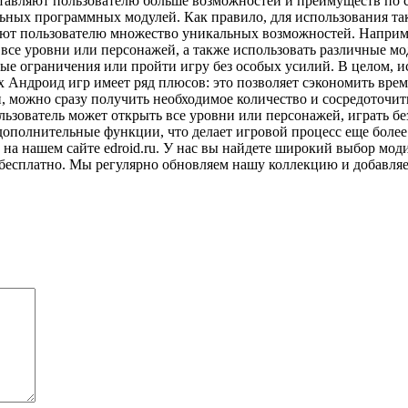
тавляют пользователю больше возможностей и преимуществ по 
ьных программных модулей. Как правило, для использования та
яют пользователю множество уникальных возможностей. Наприм
 все уровни или персонажей, а также использовать различные м
е ограничения или пройти игру без особых усилий. В целом, ис
 Андроид игр имеет ряд плюсов: это позволяет сэкономить врем
и, можно сразу получить необходимое количество и сосредоточит
ользователь может открыть все уровни или персонажей, играть 
дополнительные функции, что делает игровой процесс еще боле
 на нашем сайте edroid.ru. У нас вы найдете широкий выбор м
бесплатно. Мы регулярно обновляем нашу коллекцию и добавляем