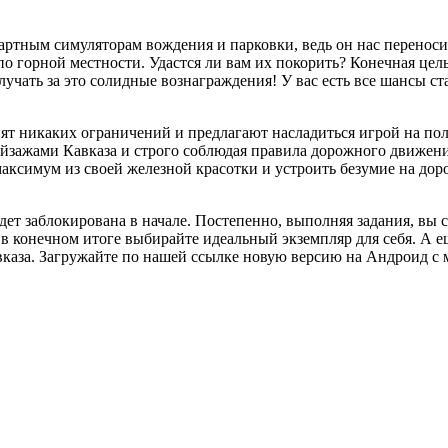
артным симуляторам вождения и парковки, ведь он нас переноси
о горной местности. Удастся ли вам их покорить? Конечная цель
лучать за это солидные вознаграждения! У вас есть все шансы с
авят никаких ограничений и предлагают насладиться игрой на п
йзажами Кавказа и строго соблюдая правила дорожного движения
ксимум из своей железной красотки и устроить безумие на доро
удет заблокирована в начале. Постепенно, выполняя задания, вы
в конечном итоге выбирайте идеальный экземпляр для себя. А е
вказа. Загружайте по нашей ссылке новую версию на Андроид с 