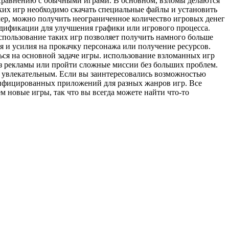
сравнению с обычными играми. В основном, взломы делаются
ких игр необходимо скачать специальные файлы и установить
ер, можно получить неограниченное количество игровых денег
одификации для улучшения графики или игрового процесса.
пользование таких игр позволяет получить намного больше
я и усилия на прокачку персонажа или получение ресурсов.
ься на основной задаче игры. использование взломанных игр
без рекламы или пройти сложные миссии без больших проблем.
е увлекательным. Если вы заинтересовались возможностью
одифицированных приложений для разных жанров игр. Все
 новые игры, так что вы всегда можете найти что-то