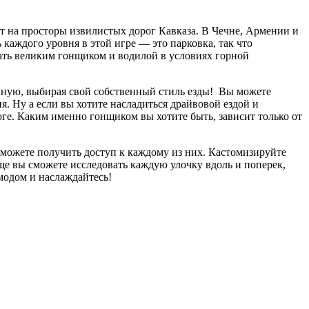
т на просторы извилистых дорог Кавказа. В Чечне, Армении и
 каждого уровня в этой игре — это парковка, так что
тать великим гонщиком и водилой в условиях горной
олную, выбирая свой собственный стиль езды! Вы можете
. Ну а если вы хотите насладиться драйвовой ездой и
ге. Каким именно гонщиком вы хотите быть, зависит только от
 сможете получить доступ к каждому из них. Кастомизируйте
ще вы сможете исследовать каждую улочку вдоль и поперек,
модом и наслаждайтесь!