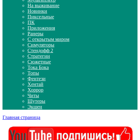
На выживание
Новинки
Пиксельные
ПК
Приложения
Ранеры
С открытым миром
Симуляторы
Стендофф 2
Стратегии
Сюжетные
Тока Бока
Топы
Фентези
Хентай
Хоррор
Читы
Шутеры
Экшен
Главная страница