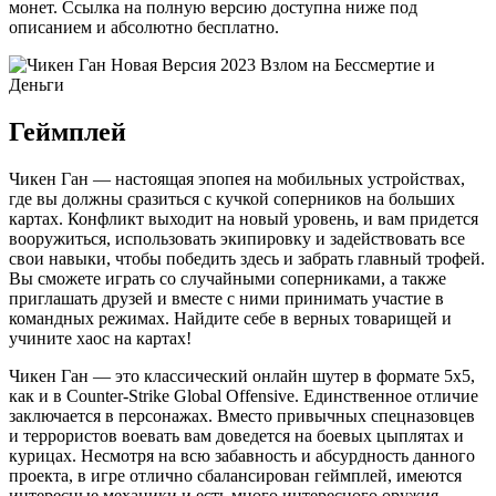
монет. Ссылка на полную версию доступна ниже под
описанием и абсолютно бесплатно.
Геймплей
Чикен Ган — настоящая эпопея на мобильных устройствах,
где вы должны сразиться с кучкой соперников на больших
картах. Конфликт выходит на новый уровень, и вам придется
вооружиться, использовать экипировку и задействовать все
свои навыки, чтобы победить здесь и забрать главный трофей.
Вы сможете играть со случайными соперниками, а также
приглашать друзей и вместе с ними принимать участие в
командных режимах. Найдите себе в верных товарищей и
учините хаос на картах!
Чикен Ган — это классический онлайн шутер в формате 5х5,
как и в Counter-Strike Global Offensive. Единственное отличие
заключается в персонажах. Вместо привычных спецназовцев
и террористов воевать вам доведется на боевых цыплятах и
курицах. Несмотря на всю забавность и абсурдность данного
проекта, в игре отлично сбалансирован геймплей, имеются
интересные механики и есть много интересного оружия.