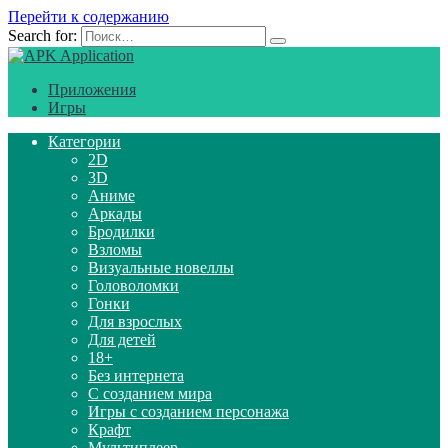
Перейти к содержанию
Search for:
Приложения
Игры
Категории
2D
3D
Аниме
Аркады
Бродилки
Взломы
Визуальные новеллы
Головоломки
Гонки
Для взрослых
Для детей
18+
Без интернета
С созданием мира
Игры с созданием персонажа
Крафт
Мультиплеер