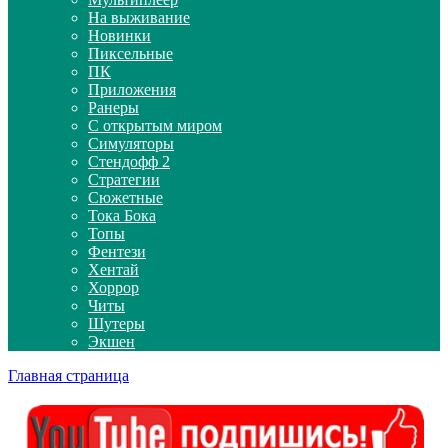
На выживание
Новинки
Пиксельные
ПК
Приложения
Ранеры
С открытым миром
Симуляторы
Стендофф 2
Стратегии
Сюжетные
Тока Бока
Топы
Фентези
Хентай
Хоррор
Читы
Шутеры
Экшен
Главная страница