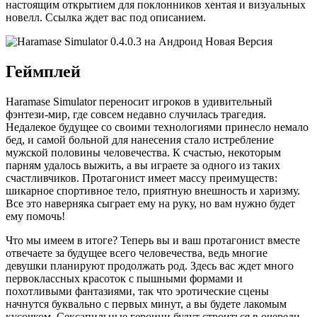
настоящим открытием для поклонников хентая и визуальных
новелл. Ссылка ждет вас под описанием.
Геймплей
Haramase Simulator переносит игроков в удивительный
фэнтези-мир, где совсем недавно случилась трагедия.
Недалекое будущее со своими технологиями принесло немало
бед, и самой больной для нанесения стало истребление
мужской половины человечества. К счастью, некоторым
парням удалось выжить, а вы играете за одного из таких
счастливчиков. Протагонист имеет массу преимуществ:
шикарное спортивное тело, приятную внешность и харизму.
Все это наверняка сыграет ему на руку, но вам нужно будет
ему помочь!
Что мы имеем в итоге? Теперь вы и ваш протагонист вместе
отвечаете за будущее всего человечества, ведь многие
девушки планируют продолжать род. Здесь вас ждет много
первоклассных красоток с пышными формами и
похотливыми фантазиями, так что эротические сцены
начнутся буквально с первых минут, а вы будете лакомым
кусочком. Сексапильные героини будут строиться в очереди,