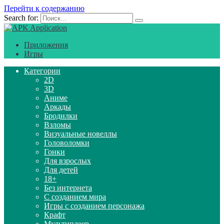
Перейти к содержанию
Search for:
Приложения
Игры
Категории
2D
3D
Аниме
Аркады
Бродилки
Взломы
Визуальные новеллы
Головоломки
Гонки
Для взрослых
Для детей
18+
Без интернета
С созданием мира
Игры с созданием персонажа
Крафт
Мультиплеер