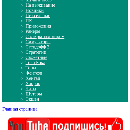
На выживание
Новинки
Пиксельные
ПК
Приложения
Ранеры
С открытым миром
Симуляторы
Стендофф 2
Стратегии
Сюжетные
Тока Бока
Топы
Фентези
Хентай
Хоррор
Читы
Шутеры
Экшен
Главная страница