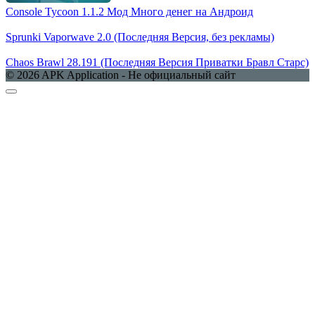
Console Tycoon 1.1.2 Мод Много денег на Андроид
Sprunki Vaporwave 2.0 (Последняя Версия, без рекламы)
Chaos Brawl 28.191 (Последняя Версия Приватки Бравл Старс)
© 2026 APK Application - Не официальный сайт