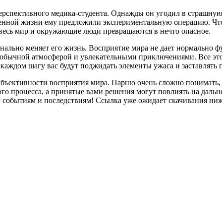
спективного медика-студента. Однажды он угодил в страшную а
ценной жизни ему предложили экспериментальную операцию. Что
 весь мир и окружающие люди превращаются в нечто опасное.
инально меняет его жизнь. Восприятие мира не дает нормально 
необычной атмосферой и увлекательными приключениями. Все эт
аждом шагу вас будут поджидать элементы ужаса и заставлять
ъективности восприятия мира. Парню очень сложно понимать, ч
го процесса, а принятые вами решения могут повлиять на дальне
событиям и последствиям! Ссылка уже ожидает скачивания ниже