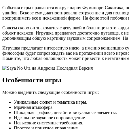
События игры вращаются вокруг парня Фуминори Сакисака, пер
ушибов. Вскоре ему диагностировали сотрясение и для полно
воспринимать все в искаженной форме. На фоне этой побочки
Совсем скоро он знакомится с девушкой в больнице и это кард
объект искажен. Игрушка предлагает достаточно пугающе, с 
дополняющим общую картинку звуковым сопровождением. На к
Игрушка предлагает интересную идею, а именно концепцию суб
философия будет сопровождать вас на протяжении всего игрово
Помните, что любая оплошность может привести к негативным 
Особенности игры
Можно выделить следующие особенности игры:
Уникальные сюжет и тематика игры.
Мрачная атмосфера.
Шикарная графика, дизайн и визуальные элементы.
Идеальное звуковое сопровождение.
Невысокие системные требования.
Простое и понятное управление.