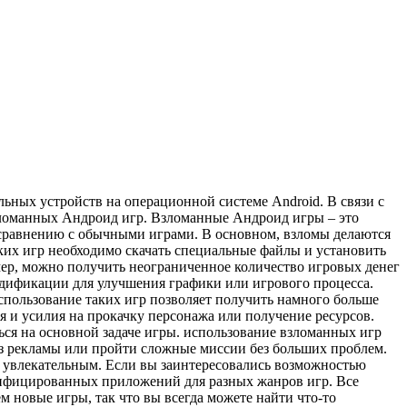
ьных устройств на операционной системе Android. В связи с
взломанных Андроид игр. Взломанные Андроид игры – это
сравнению с обычными играми. В основном, взломы делаются
ких игр необходимо скачать специальные файлы и установить
ер, можно получить неограниченное количество игровых денег
одификации для улучшения графики или игрового процесса.
пользование таких игр позволяет получить намного больше
я и усилия на прокачку персонажа или получение ресурсов.
ься на основной задаче игры. использование взломанных игр
без рекламы или пройти сложные миссии без больших проблем.
е увлекательным. Если вы заинтересовались возможностью
одифицированных приложений для разных жанров игр. Все
 новые игры, так что вы всегда можете найти что-то