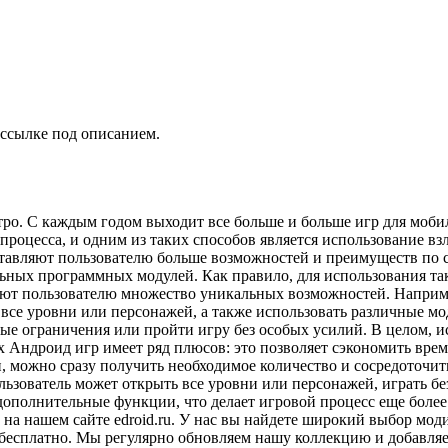
 ссылке под описанием.
ро. С каждым годом выходит все больше и больше игр для мобил
о процесса, и одним из таких способов является использование 
тавляют пользователю больше возможностей и преимуществ по 
ьных программных модулей. Как правило, для использования та
яют пользователю множество уникальных возможностей. Наприм
 все уровни или персонажей, а также использовать различные м
е ограничения или пройти игру без особых усилий. В целом, ис
 Андроид игр имеет ряд плюсов: это позволяет сэкономить врем
и, можно сразу получить необходимое количество и сосредоточит
ользователь может открыть все уровни или персонажей, играть 
дополнительные функции, что делает игровой процесс еще боле
 на нашем сайте edroid.ru. У нас вы найдете широкий выбор м
бесплатно. Мы регулярно обновляем нашу коллекцию и добавляем