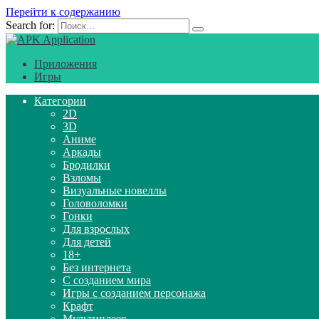
Перейти к содержанию
Search for:
Приложения
Игры
Категории
2D
3D
Аниме
Аркады
Бродилки
Взломы
Визуальные новеллы
Головоломки
Гонки
Для взрослых
Для детей
18+
Без интернета
С созданием мира
Игры с созданием персонажа
Крафт
Мультиплеер