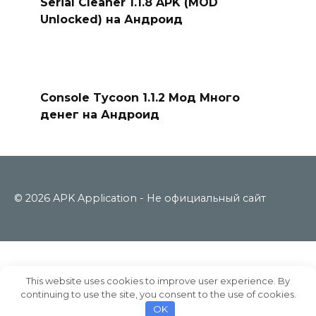
Serial Cleaner 1.1.8 APK (MOD
Unlocked) на Андроид
Console Tycoon 1.1.2 Мод Много
денег на Андроид
© 2026 APK Application - Не официальный сайт
This website uses cookies to improve user experience. By
continuing to use the site, you consent to the use of cookies.
OK