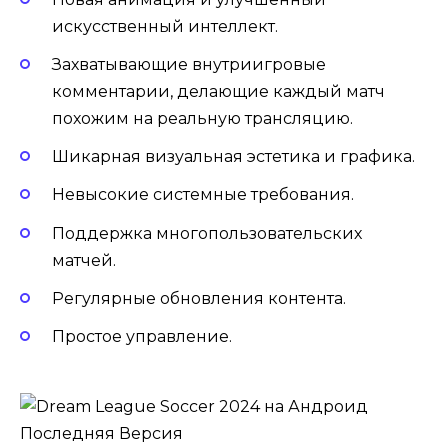
искусственный интеллект.
Захватывающие внутриигровые
комментарии, делающие каждый матч
похожим на реальную трансляцию.
Шикарная визуальная эстетика и графика.
Невысокие системные требования.
Поддержка многопользовательских
матчей.
Регулярные обновления контента.
Простое управление.