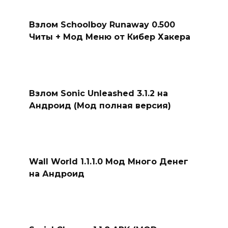
Взлом Schoolboy Runaway 0.500
Читы + Мод Меню от Кибер Хакера
Взлом Sonic Unleashed 3.1.2 на
Андроид (Мод полная версия)
Wall World 1.1.1.0 Мод Много Денег
на Андроид