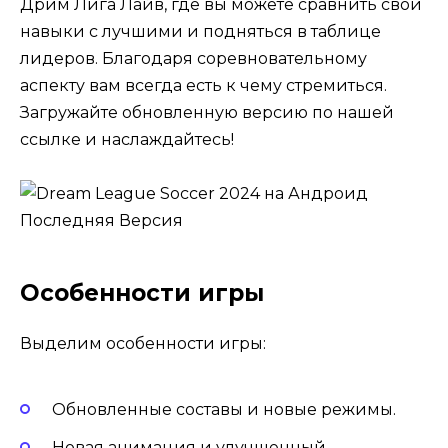
Дрим Лига Лайв, где вы можете сравнить свои
навыки с лучшими и подняться в таблице
лидеров. Благодаря соревновательному
аспекту вам всегда есть к чему стремиться.
Загружайте обновленную версию по нашей
ссылке и наслаждайтесь!
Особенности игры
Выделим особенности игры:
Обновленные составы и новые режимы.
Новая анимация и улучшенный