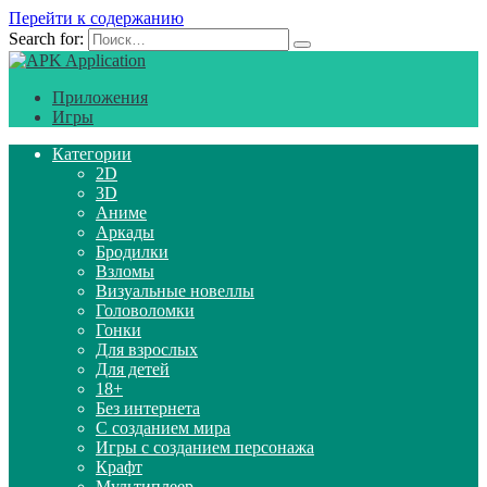
Перейти к содержанию
Search for:
Приложения
Игры
Категории
2D
3D
Аниме
Аркады
Бродилки
Взломы
Визуальные новеллы
Головоломки
Гонки
Для взрослых
Для детей
18+
Без интернета
С созданием мира
Игры с созданием персонажа
Крафт
Мультиплеер