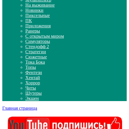
На выживание
Новинки
Пиксельные
ПК
Приложения
Ранеры
С открытым миром
Симуляторы
Стендофф 2
Стратегии
Сюжетные
Тока Бока
Топы
Фентези
Хентай
Хоррор
Читы
Шутеры
Экшен
Главная страница