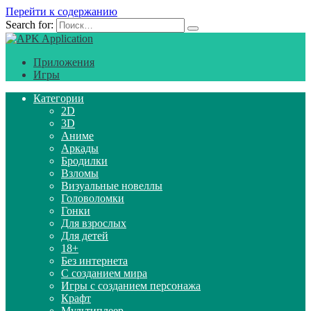
Перейти к содержанию
Search for:
Приложения
Игры
Категории
2D
3D
Аниме
Аркады
Бродилки
Взломы
Визуальные новеллы
Головоломки
Гонки
Для взрослых
Для детей
18+
Без интернета
С созданием мира
Игры с созданием персонажа
Крафт
Мультиплеер