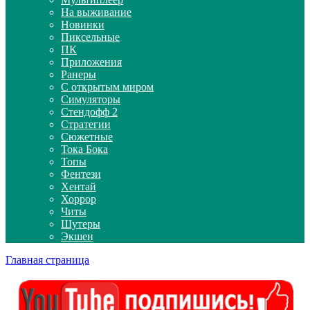
На выживание
Новинки
Пиксельные
ПК
Приложения
Ранеры
С открытым миром
Симуляторы
Стендофф 2
Стратегии
Сюжетные
Тока Бока
Топы
Фентези
Хентай
Хоррор
Читы
Шутеры
Экшен
Главная страница