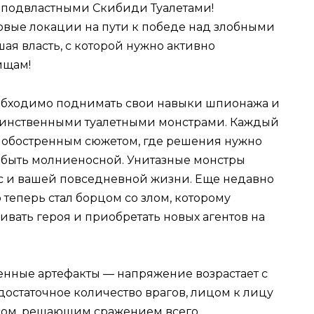
неподвластными Скибиди Туалетами!
новые локации на пути к победе над злобными
ая власть, с которой нужно активно
ищам!
обходимо поднимать свои навыки шпионажа и
таинственными туалетными монстрами. Каждый
с обостренным сюжетом, где решения нужно
 быть молниеносной. Унитазные монстры
с и вашей повседневной жизни. Еще недавно
теперь стал борцом со злом, которому
вать героя и приобретать новых агентов на
енные артефакты — напряжение возрастает с
остаточное количество врагов, лицом к лицу
ссом, решающим сражением всего