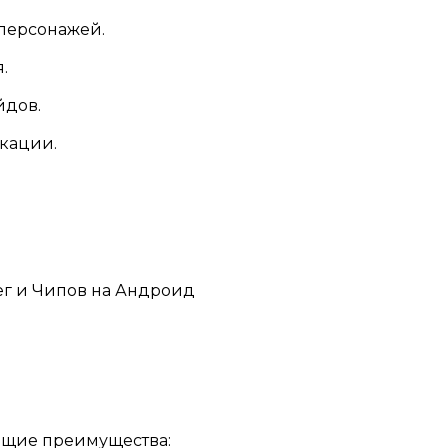
персонажей.
.
йдов.
кации.
ющие преимущества: