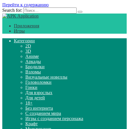
Перейти к содержанию
Search for:
Приложения
Игры
Категории
2D
3D
Аниме
Аркады
Бродилки
Взломы
Визуальные новеллы
Головоломки
Гонки
Для взрослых
Для детей
18+
Без интернета
С созданием мира
Игры с созданием персонажа
Крафт
Мультиплеер