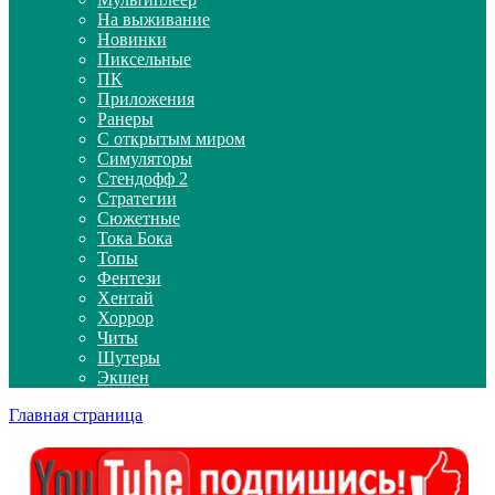
На выживание
Новинки
Пиксельные
ПК
Приложения
Ранеры
С открытым миром
Симуляторы
Стендофф 2
Стратегии
Сюжетные
Тока Бока
Топы
Фентези
Хентай
Хоррор
Читы
Шутеры
Экшен
Главная страница