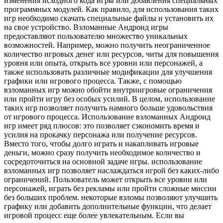
изменения исходного кода игры или добавления специальных
программных модулей. Как правило, для использования таких
игр необходимо скачать специальные файлы и установить их
на свое устройство. Взломанные Андроид игры
предоставляют пользователю множество уникальных
возможностей. Например, можно получить неограниченное
количество игровых денег или ресурсов, читы для повышения
уровня или опыта, открыть все уровни или персонажей, а
также использовать различные модификации для улучшения
графики или игрового процесса. Также, с помощью
взломанных игр можно обойти внутриигровые ограничения
или пройти игру без особых усилий. В целом, использование
таких игр позволяет получить намного больше удовольствия
от игрового процесса. Использование взломанных Андроид
игр имеет ряд плюсов: это позволяет сэкономить время и
усилия на прокачку персонажа или получение ресурсов.
Вместо того, чтобы долго играть и накапливать игровые
деньги, можно сразу получить необходимое количество и
сосредоточиться на основной задаче игры. использование
взломанных игр позволяет наслаждаться игрой без каких-либо
ограничений. Пользователь может открыть все уровни или
персонажей, играть без рекламы или пройти сложные миссии
без больших проблем. некоторые взломы позволяют улучшить
графику или добавить дополнительные функции, что делает
игровой процесс еще более увлекательным. Если вы