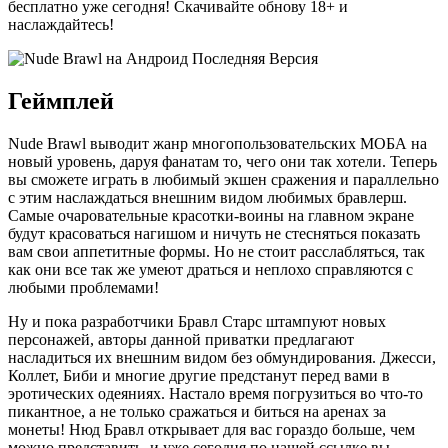
бесплатно уже сегодня! Скачивайте обнову 18+ и
наслаждайтесь!
Геймплей
Nude Brawl выводит жанр многопользовательских МОБА на
новый уровень, даруя фанатам то, чего они так хотели. Теперь
вы сможете играть в любимый экшен сражения и параллельно
с этим наслаждаться внешним видом любимых бравлерш.
Самые очаровательные красотки-воины на главном экране
будут красоваться нагишом и ничуть не стесняться показать
вам свои аппетитные формы. Но не стоит расслабляться, так
как они все так же умеют драться и неплохо справляются с
любыми проблемами!
Ну и пока разработчики Бравл Старс штампуют новых
персонажей, авторы данной приватки предлагают
насладиться их внешним видом без обмундирования. Джесси,
Коллет, Биби и многие другие предстанут перед вами в
эротических одеяниях. Настало время погрузиться во что-то
пикантное, а не только сражаться и биться на аренах за
монеты! Нюд Бравл открывает для вас гораздо больше, чем
можно представить, и уже сегодня по нашей ссылке вы