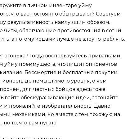
наружите в личном инвентаре уйму
ого, что вас постоянно обыгрывают? Советуем
вашу результативность наилучшим образом.
ые читы, облегчающие противостояния в сотни
анить, а потому кодами лучше не злоупотреблять.
ет огонька? Тогда воспользуйтесь приватками.
м уйму преимуществ, что лишит оппонентов
живание. Бессмертие и бесплатные покупки
тивность до немыслимого уровня, о чем
прочем, для честных бойцов здесь тоже
мывайте обескураживающие идеи, загоняйте
 и проявляйте изобретательность. Давно
ыми механиками, но вместе с тем похожую на
нно то, что вам нужно!