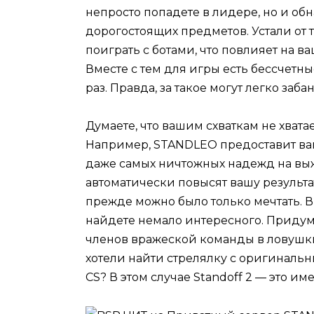
непросто попадете в лидере, но и об
дорогостоящих предметов. Устали от т
поиграть с ботами, что повлияет на 
Вместе с тем для игры есть бессчетн
раз. Правда, за такое могут легко заб
Думаете, что вашим схваткам не хвата
Например, STANDLEO предоставит ва
даже самых ничтожных надежд на вы
автоматически повысят вашу результа
прежде можно было только мечтать. В
найдете немало интересного. Приду
членов вражеской команды в ловушки
хотели найти стрелялку с оригинальн
CS? В этом случае Standoff 2 — это име