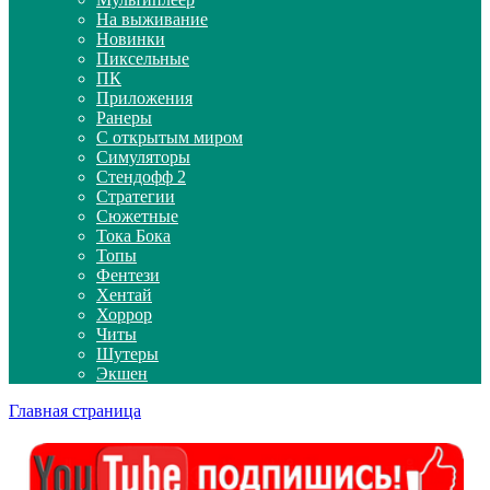
На выживание
Новинки
Пиксельные
ПК
Приложения
Ранеры
С открытым миром
Симуляторы
Стендофф 2
Стратегии
Сюжетные
Тока Бока
Топы
Фентези
Хентай
Хоррор
Читы
Шутеры
Экшен
Главная страница