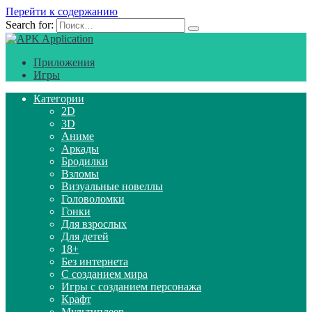
Перейти к содержанию
Search for:
Приложения
Игры
Категории
2D
3D
Аниме
Аркады
Бродилки
Взломы
Визуальные новеллы
Головоломки
Гонки
Для взрослых
Для детей
18+
Без интернета
С созданием мира
Игры с созданием персонажа
Крафт
Мультиплеер