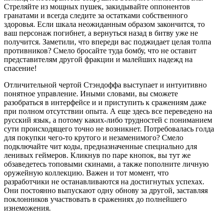
Стреляйте из мощных пушек, закидывайте оппонентов
гранатами и всегда следите за остатками собственного
здоровья. Если шкала неожиданным образом закончится, то
ваш персонаж погибнет, а вернуться назад в битву уже не
получится. Заметили, что впереди вас поджидает целая толпа
противников? Смело бросайте туда бомбу, что не оставит
представителям другой фракции и малейших надежд на
спасение!
Отличительной чертой Стэндоффа выступает и интуитивно
понятное управление. Иными словами, вы сможете
разобраться в интерфейсе и и приступить к сражениям даже
при полном отсутствии опыта. А еще здесь все переведено на
русский язык, а потому каких-либо трудностей с пониманием
сути происходящего точно не возникнет. Потребовалась голда
для покупки чего-то крутого и незаменимого? Смело
подключайте чит коды, предназначенные специально для
ленивых геймеров. Кликнув по паре кнопок, вы тут же
обзаведетесь топовыми скинами, а также пополните личную
оружейную коллекцию. Важен и тот момент, что
разработчики не останавливаются на достигнутых успехах.
Они постоянно выпускают одну обнову за другой, заставляя
поклонников участвовать в сражениях до полнейшего
изнеможения.