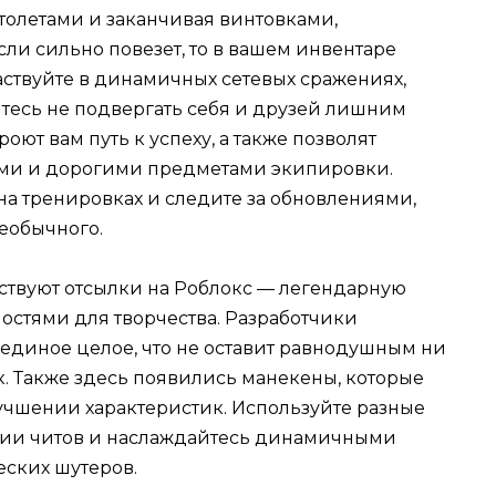
олетами и заканчивая винтовками,
ли сильно повезет, то в вашем инвентаре
аствуйте в динамичных сетевых сражениях,
йтесь не подвергать себя и друзей лишним
ют вам путь к успеху, а также позволят
ми и дорогими предметами экипировки.
на тренировках и следите за обновлениями,
необычного.
утствуют отсылки на Роблокс — легендарную
стями для творчества. Разработчики
единое целое, что не оставит равнодушным ни
. Также здесь появились манекены, которые
учшении характеристик. Используйте разные
ании читов и наслаждайтесь динамичными
еских шутеров.