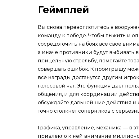
Геймплей
Вы снова перевоплотитесь в вооруже
команду к победе. Чтобы выжить и о
сосредоточить на боях все свое вним
а иначе противники будут выбивать в
прицельную стрельбу, помогайте тов
совершать ошибок. К проигрышу може
все награды достанутся другим игрока
голосовой чат. Это функция дает пол
общения, и для координации действ
обсуждайте дальнейшие действия и 
точно столкнет соперников с серьез
Графика, управление, механика — в эт
привлекло к ней внимание миллионов