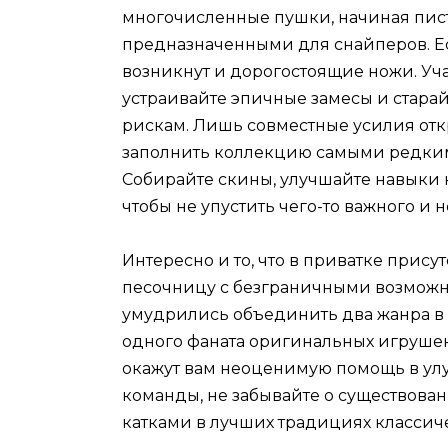
многочисленные пушки, начиная пист
предназначенными для снайперов. Ес
возникнут и дорогостоящие ножи. Уч
устраивайте эпичные замесы и стара
рискам. Лишь совместные усилия откро
заполнить коллекцию самыми редки
Собирайте скины, улучшайте навыки 
чтобы не упустить чего-то важного и 
Интересно и то, что в приватке прис
песочницу с безграничными возможно
умудрились объединить два жанра в 
одного фаната оригинальных игрушек
окажут вам неоценимую помощь в ул
команды, не забывайте о существов
катками в лучших традициях классич