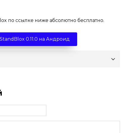
lox по ссылке ниже абсолютно бесплатно.
StandBlox 0.11.0 на Андроид
й