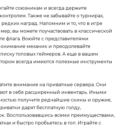
гайте союзникам и всегда держите
онтролем. Также не забывайте о турнирах,
едких наград. Напомним и то, что в игре
ер, вы можете поучаствовать в классической
ате флага. Воюйте с представителями
 понимание механик и преодолевайте
списку топовых геймеров. А еще в вашем
отором всегда имеются полезные инструменты
ратите внимание на приватные сервера. Они
чают в себя расширенный инвентарь. Иными
тностью получите редчайшие скины и оружие,
приватки дарят бесплатную голду,
к. Воспользовавшись всеми преимуществами,
тках и быстро пробьетесь в топ. Играйте с