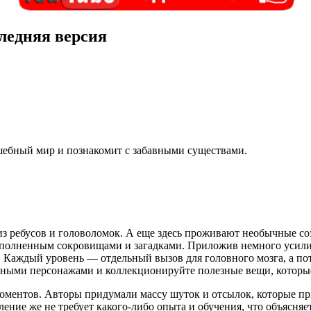
ледняя версия
лшебный мир и познакомит с забавными существами.
из ребусов и головоломок. А еще здесь проживают необычные с
полненным сокровищами и загадками. Приложив немного усилий,
Каждый уровень — отдельный вызов для головного мозга, а пото
есными персонажами и коллекционируйте полезные вещи, которы
ментов. Авторы придумали массу шуток и отсылок, которые прид
ление же не требует какого-либо опыта и обучения, что объясн