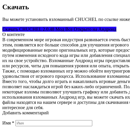
Скачать
Вы можете установить взломанный CHUCHEL по ссылке ниже 
Скачать CHUCHEL 2.0.48 Мод Все Открыто на Андроид
О контенте
В современном мире игровая индустрия развивается очень быст
этим, появляется все больше способов для улучшения игровог
модифицированные версии оригинальных игр, которые предос
путем изменения исходного кода игры или добавления специал
их на свое устройство. Взломанные Андроид игры предоставл
или ресурсов, читы для повышения уровня или опыта, открыть
Также, с помощью взломанных игр можно обойти внутриигровы
удовольствия от игрового процесса. Использование взломанных
Вместо того, чтобы долго играть и накапливать игровые деньг
позволяет наслаждаться игрой без каких-либо ограничений. П
некоторые взломы позволяют улучшить графику или добавить 
использования взломанных Андроид игр, вы можете скачать их
файлы находятся на нашем сервере и доступны для скачивания 
интересное для себя.
Добавить комментарий
Имя
*