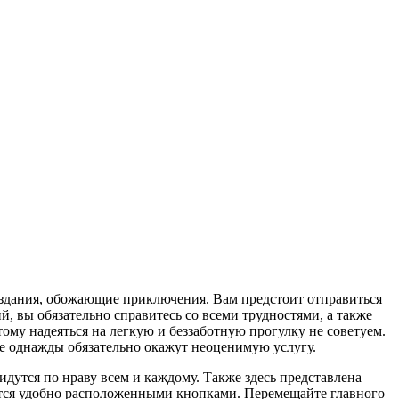
оздания, обожающие приключения. Вам предстоит отправиться
 вы обязательно справитесь со всеми трудностями, а также
му надеяться на легкую и беззаботную прогулку не советуем.
е однажды обязательно окажут неоценимую услугу.
утся по нраву всем и каждому. Также здесь представлена
яется удобно расположенными кнопками. Перемещайте главного