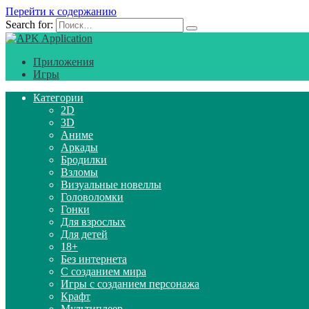
Перейти к содержанию
Search for:
Приложения
Игры
Категории
2D
3D
Аниме
Аркады
Бродилки
Взломы
Визуальные новеллы
Головоломки
Гонки
Для взрослых
Для детей
18+
Без интернета
С созданием мира
Игры с созданием персонажа
Крафт
Мультиплеер