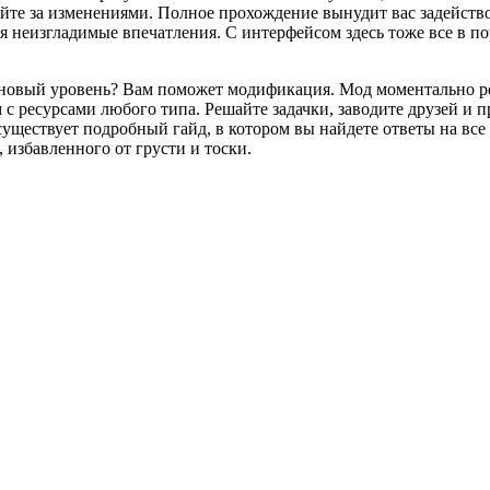
айте за изменениями. Полное прохождение вынудит вас задейство
ебя неизгладимые впечатления. С интерфейсом здесь тоже все в 
 новый уровень? Вам поможет модификация. Мод моментально ре
 с ресурсами любого типа. Решайте задачки, заводите друзей и 
 существует подробный гайд, в котором вы найдете ответы на в
 избавленного от грусти и тоски.