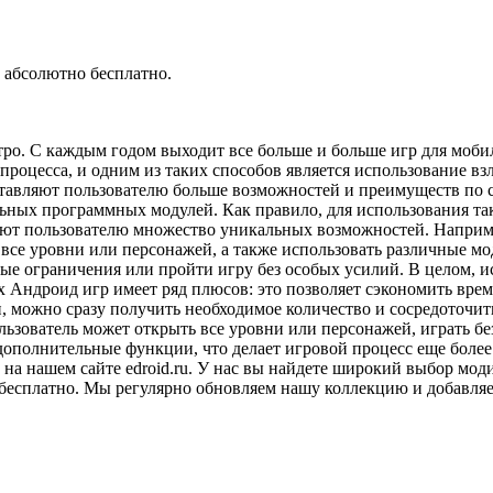
абсолютно бесплатно.
ро. С каждым годом выходит все больше и больше игр для мобил
о процесса, и одним из таких способов является использование 
тавляют пользователю больше возможностей и преимуществ по 
ьных программных модулей. Как правило, для использования та
яют пользователю множество уникальных возможностей. Наприм
 все уровни или персонажей, а также использовать различные м
е ограничения или пройти игру без особых усилий. В целом, ис
 Андроид игр имеет ряд плюсов: это позволяет сэкономить врем
и, можно сразу получить необходимое количество и сосредоточит
ользователь может открыть все уровни или персонажей, играть 
дополнительные функции, что делает игровой процесс еще боле
 на нашем сайте edroid.ru. У нас вы найдете широкий выбор м
бесплатно. Мы регулярно обновляем нашу коллекцию и добавляем