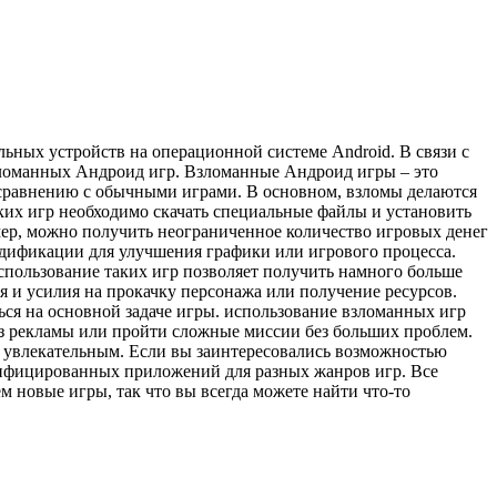
ьных устройств на операционной системе Android. В связи с
взломанных Андроид игр. Взломанные Андроид игры – это
сравнению с обычными играми. В основном, взломы делаются
ких игр необходимо скачать специальные файлы и установить
ер, можно получить неограниченное количество игровых денег
одификации для улучшения графики или игрового процесса.
пользование таких игр позволяет получить намного больше
я и усилия на прокачку персонажа или получение ресурсов.
ься на основной задаче игры. использование взломанных игр
без рекламы или пройти сложные миссии без больших проблем.
е увлекательным. Если вы заинтересовались возможностью
одифицированных приложений для разных жанров игр. Все
 новые игры, так что вы всегда можете найти что-то