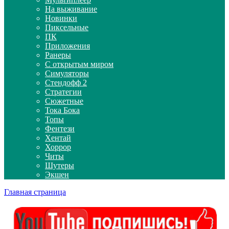
На выживание
Новинки
Пиксельные
ПК
Приложения
Ранеры
С открытым миром
Симуляторы
Стендофф 2
Стратегии
Сюжетные
Тока Бока
Топы
Фентези
Хентай
Хоррор
Читы
Шутеры
Экшен
Главная страница