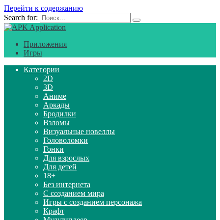
Перейти к содержанию
Search for:
Приложения
Игры
Категории
2D
3D
Аниме
Аркады
Бродилки
Взломы
Визуальные новеллы
Головоломки
Гонки
Для взрослых
Для детей
18+
Без интернета
С созданием мира
Игры с созданием персонажа
Крафт
Мультиплеер