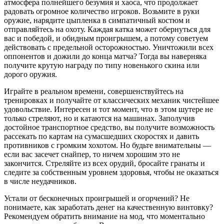
атмосфера полнейшего безумия и хаоса, что продолжает
радовать огромное количество игроков. Возьмите в руки
оружие, нарядите цыпленка в симпатичный костюм и
отправляйтесь на охоту. Каждая катка может обернуться для
вас и победой, и обидным проигрышем, а потому советуем
действовать с предельной осторожностью. Уничтожили всех
оппонентов и дожили до конца матча? Тогда вы наверняка
получите крутую награду по типу новенького скина или
дорого оружия.
Играйте в реальном времени, совершенствуйтесь на
тренировках и получайте от классических механик чистейшее
удовольствие. Интересен и тот момент, что в этом шутере не
только стреляют, но и катаются на машинах. Заполучив
достойное транспортное средство, вы получите возможность
рассекать по картам на сумасшедших скоростях и давить
противников с громким хохотом. Но будьте внимательны —
если вас засечет снайпер, то ничем хорошим это не
закончится. Стреляйте из всех орудий, бросайте гранаты и
следите за собственным уровнем здоровья, чтобы не оказаться
в числе неудачников.
Устали от бесконечных проигрышей и огорчений? Не
понимаете, как заработать денег на качественную винтовку?
Рекомендуем обратить внимание на мод, что моментально