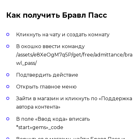
Как получить Бравл Пасс
Кликнуть на чату и создать комнату
В окошко ввести команду
/assets/e8XeOgM7q5P/get/free/admittance/bra
wl_pass/
Подтвердить действие
Открыть главное меню
Зайти в магазин и кликнуть по «Поддержка
автора контента»
В поле «Ввод кода» вписать
*start»gems»_code