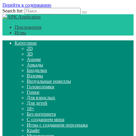
Перейти к содержанию
Search for:
Приложения
Игры
Категории
2D
3D
Аниме
Аркады
Бродилки
Взломы
Визуальные новеллы
Головоломки
Гонки
Для взрослых
Для детей
18+
Без интернета
С созданием мира
Игры с созданием персонажа
Крафт
Мультиплеер