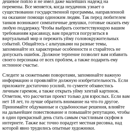
дешевое пойло и не имел даже малейших надежд на
перемены. Все меняется, когда неудачник узнает о
существовании государственной программы, направленной
на оказание помощи одиноким людям. Так перед любителем
танков возникают симпатичные девушки, готовые оказать ему
любую поддержку. Чтобы выбрать соответствующую вашим
требованиям красавицу, вам придется погрузиться в
виртуальный мир и пережить уйму головокружительных
событий. Общайтесь с альтушками на разные темы,
запоминайте их характерные особенности и старайтесь не
допускать ошибок. Должное терпение позволит вам избавить
своего персонажа от всех проблем, а также подарить ему
истинное счастье.
Следите за сюжетными поворотами, запоминайте важную
информацию и проявляйте должную изобретательность. Если
приложите достаточно усилий, то сумеете обзавестись
личным гаремом, а также открыть уйму хентай картинок.
Отметим, что рассчитан проект только для взрослых. Если вам
нет 18 лет, то лучше обратить внимание на что-то другое.
Принимайте обдуманные и судьбоносные решения, влияйте
на дальнейшее повествование и повышайте репутацию, чтобы
в один прекрасный день стать самым счастливым скуфом в
интернете. Также вас точно порадует местная рисовка, над
которой явно трудились опытные художники.