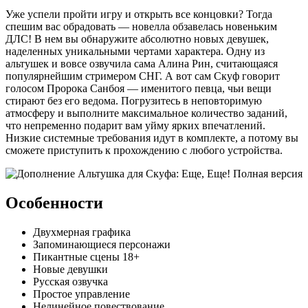
Уже успели пройти игру и открыть все концовки? Тогда
спешим вас обрадовать — новелла обзавелась новеньким
ДЛС! В нем вы обнаружите абсолютно новых девушек,
наделенных уникальными чертами характера. Одну из
альтушек и вовсе озвучила сама Алина Рин, считающаяся
популярнейшим стримером СНГ. А вот сам Скуф говорит
голосом Пророка Санбоя — именитого певца, чьи вещи
стирают без его ведома. Погрузитесь в неповторимую
атмосферу и выполните максимальное количество заданий,
что непременно подарит вам уйму ярких впечатлений.
Низкие системные требования идут в комплекте, а потому вы
сможете приступить к прохождению с любого устройства.
Особенности
Двухмерная графика
Запоминающиеся персонажи
Пикантные сцены 18+
Новые девушки
Русская озвучка
Простое управление
Нелинейное повествование