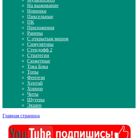
На выживание
Новинки
Пиксельные
ПК
Приложения
Ранеры
С открытым миром
Симуляторы
Стендофф 2
Стратегии
Сюжетные
Тока Бока
Топы
Фентези
Хентай
Хоррор
Читы
Шутеры
Экшен
Главная страница