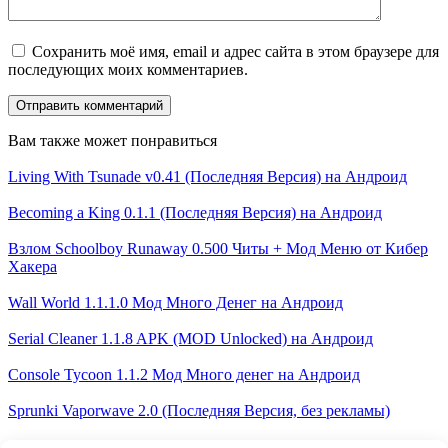
Сохранить моё имя, email и адрес сайта в этом браузере для
последующих моих комментариев.
Вам также может понравиться
Living With Tsunade v0.41 (Последняя Версия) на Андроид
Becoming a King 0.1.1 (Последняя Версия) на Андроид
Взлом Schoolboy Runaway 0.500 Читы + Мод Меню от Кибер
Хакера
Wall World 1.1.1.0 Мод Много Денег на Андроид
Serial Cleaner 1.1.8 APK (MOD Unlocked) на Андроид
Console Tycoon 1.1.2 Мод Много денег на Андроид
Sprunki Vaporwave 2.0 (Последняя Версия, без рекламы)
Chaos Brawl 28.191 (Последняя Версия Приватки Бравл Старс)