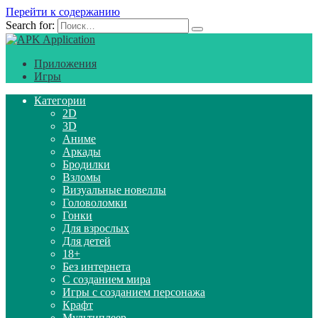
Перейти к содержанию
Search for:
Приложения
Игры
Категории
2D
3D
Аниме
Аркады
Бродилки
Взломы
Визуальные новеллы
Головоломки
Гонки
Для взрослых
Для детей
18+
Без интернета
С созданием мира
Игры с созданием персонажа
Крафт
Мультиплеер