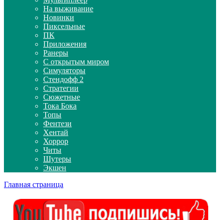
На выживание
Новинки
Пиксельные
ПК
Приложения
Ранеры
С открытым миром
Симуляторы
Стендофф 2
Стратегии
Сюжетные
Тока Бока
Топы
Фентези
Хентай
Хоррор
Читы
Шутеры
Экшен
Главная страница