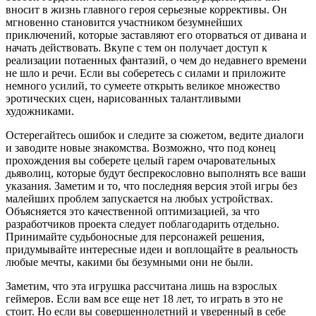
вносит в жизнь главного героя серьезные коррективы. Он
мгновенно становится участником безумнейших
приключений, которые заставляют его оторваться от дивана и
начать действовать. Вкупе с тем он получает доступ к
реализации потаенных фантазий, о чем до недавнего времени
не шло и речи. Если вы соберетесь с силами и приложите
немного усилий, то сумеете открыть великое множество
эротических сцен, нарисованных талантливыми
художниками.
Остерегайтесь ошибок и следите за сюжетом, ведите диалоги
и заводите новые знакомства. Возможно, что под конец
прохождения вы соберете целый гарем очаровательных
дьяволиц, которые будут беспрекословно выполнять все ваши
указания. Заметим и то, что последняя версия этой игры без
малейших проблем запускается на любых устройствах.
Объясняется это качественной оптимизацией, за что
разработчиков проекта следует поблагодарить отдельно.
Принимайте судьбоносные для персонажей решения,
придумывайте интересные идеи и воплощайте в реальность
любые мечты, какими бы безумными они не были.
Заметим, что эта игрушка рассчитана лишь на взрослых
геймеров. Если вам все еще нет 18 лет, то играть в это не
стоит. Но если вы совершеннолетний и уверенный в себе