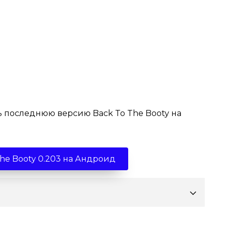
ь последнюю версию Back To The Booty на
The Booty 0.203 на Андроид