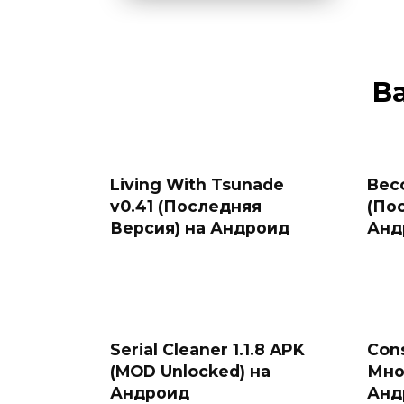
В
Living With Tsunade
Beco
v0.41 (Последняя
(По
Версия) на Андроид
Анд
Serial Cleaner 1.1.8 APK
Cons
(MOD Unlocked) на
Мно
Андроид
Анд