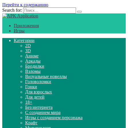
Перейти к содержанию
Search for:
Приложения
Игры
Категории
2D
3D
Аниме
Аркады
Бродилки
Взломы
Визуальные новеллы
Головоломки
Гонки
Для взрослых
Для детей
18+
Без интернета
С созданием мира
Игры с созданием персонажа
Крафт
Мультиплеер