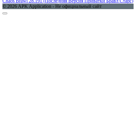
Chaos Brawl 28.191 (Последняя Версия Приватки Бравл Старс)
© 2026 APK Application - Не официальный сайт