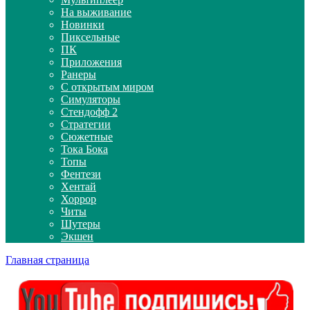
На выживание
Новинки
Пиксельные
ПК
Приложения
Ранеры
С открытым миром
Симуляторы
Стендофф 2
Стратегии
Сюжетные
Тока Бока
Топы
Фентези
Хентай
Хоррор
Читы
Шутеры
Экшен
Главная страница