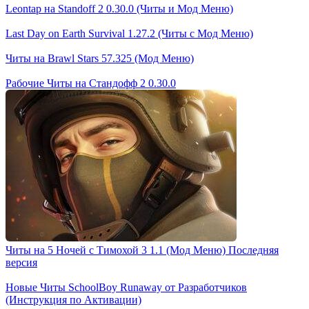
Leontap на Standoff 2 0.30.0 (Читы и Мод Меню)
Last Day on Earth Survival 1.27.2 (Читы с Мод Меню)
Читы на Brawl Stars 57.325 (Мод Меню)
Рабочие Читы на Стандофф 2 0.30.0
Читы на 5 Ночей с Тимохой 3 1.1 (Мод Меню) Последняя
версия
Новые Читы SchoolBoy Runaway от Разработчиков
(Инструкция по Активации)