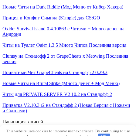
Новые Читы на Dark Riddle (Мод Меню от Кибер Хакера)
Прицел и Конфиг Симпла (S1mple) для CS:GO
Oxide: Survival Island 0.4.10863 c Читами + Много денег на
Андроид
Читы на Туалет Файт 1.3.5 Много Чипов Последняя версия
Clumsy на Стендофф 2 от GrapeCheats х Meowing Последняя
версия
Приватный Чит GrapeCheats на Стандофф 2 0.29.3
Новые Читы на Brutal Strike (Много денег + Мод Меню)
Читы для PRIVATE SERVER V2 10.2 на Стандофф 2
Приватка V2.10.3 r2 на Стандофф 2 (Новая Версия с Ножами
и Скинами)
Пагинация записей
Назад
1
2
3
…
18
Далее
This website uses cookies to improve user experience. By continuing to use
© 2026 APK Application - Не официальный сайт