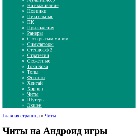
На выживание
Новинки
Пиксельные
ПК
Приложения
Ранеры
С открытым миром
Симуляторы
Стендофф 2
Стратегии
Сюжетные
Тока Бока
Топы
Фентези
Хентай
Хоррор
Читы
Шутеры
Экшен
Главная страница
»
Читы
Читы на Андроид игры