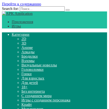
Перейти к содержанию
Search for:
Приложения
Игры
Категории
2D
3D
Аниме
Аркады
Бродилки
Взломы
Визуальные новеллы
Головоломки
Гонки
Для взрослых
Для детей
18+
Без интернета
С созданием мира
Игры с созданием персонажа
Крафт
Мультиплеер